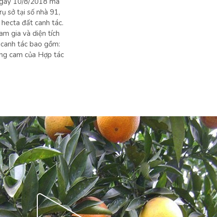
ngày 10/8/2018 mà
ụ sở tại số nhà 91,
 hecta đất canh tác.
m gia và diện tích
 canh tác bao gồm:
ợng cam của Hợp tác