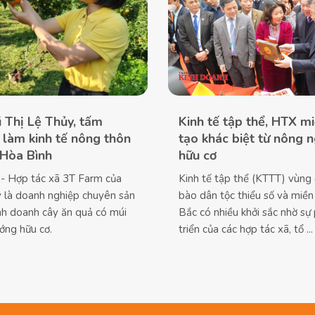
 Thị Lệ Thủy, tấm
Kinh tế tập thể, HTX mi
làm kinh tế nông thôn
tạo khác biệt từ nông 
 Hòa Bình
hữu cơ
- Hợp tác xã 3T Farm của
Kinh tế tập thể (KTTT) vùng
y là doanh nghiệp chuyên sản
bào dân tộc thiểu số và miền 
inh doanh cây ăn quả có múi
Bắc có nhiều khởi sắc nhờ sự
ớng hữu cơ.
triển của các hợp tác xã, tổ ...