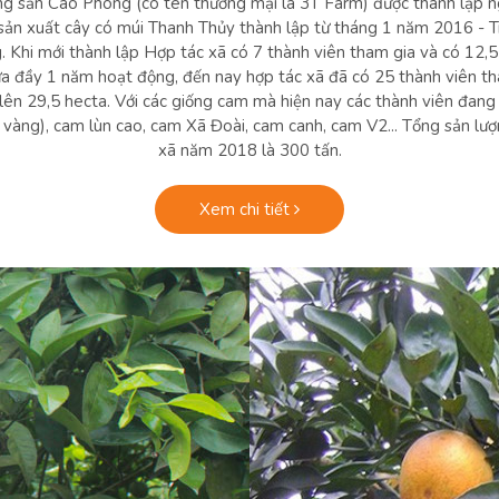
ng sản Cao Phong (có tên thương mại là 3T Farm) được thành lập 
sản xuất cây có múi Thanh Thủy thành lập từ tháng 1 năm 2016 - Tr
Khi mới thành lập Hợp tác xã có 7 thành viên tham gia và có 12,5
a đầy 1 năm hoạt động, đến nay hợp tác xã đã có 25 thành viên tha
 lên 29,5 hecta. Với các giống cam mà hiện nay các thành viên đang
vàng), cam lùn cao, cam Xã Đoài, cam canh, cam V2... Tổng sản lư
xã năm 2018 là 300 tấn.
Xem chi tiết