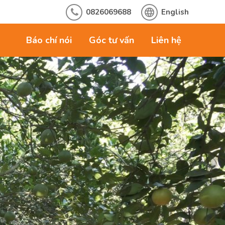
0826069688
English
Báo chí nói
Góc tư vấn
Liên hệ