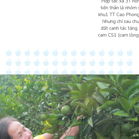
Hợp tác xã 3T nô
tiền thân là nhóm 
khu1 TT Cao Phong. 
Nhưng chỉ sau chư
đất canh tác tăng
cam CS1 (cam lòng 