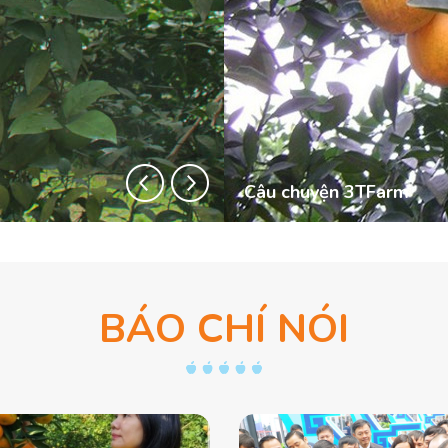
Câu chuyện 3TFarm
BÁO CHÍ NÓI