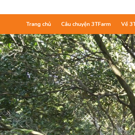
Trang chủ
Câu chuyện 3TFarm
Về 3