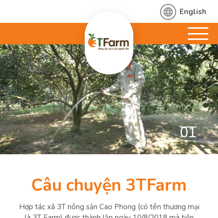
English
01
02
Câu chuyện 3TFarm
Hợp tác xã 3T nông sản Cao Phong (có tên thương mại
là 3T Farm) được thành lập ngày 10/8/2018 mà tiền