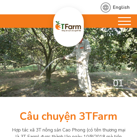
English
01
02
Câu chuyện 3TFarm
Hợp tác xã 3T nông sản Cao Phong (có tên thương mại
là 3T Farm) được thành lập ngày 10/8/2018 mà tiền